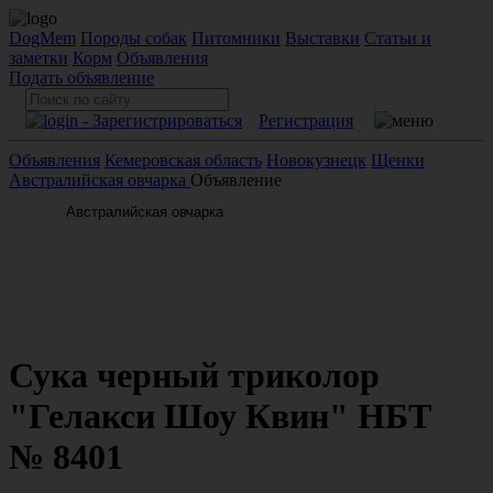
DogMem
Породы собак
Питомники
Выставки
Статьи и
заметки
Корм
Объявления
Подать объявление
Регистрация
Объявления
Кемеровская область
Новокузнецк
Щенки
Австралийская овчарка
Объявление
Сука черный триколор
"Гелакси Шоу Квин" НБТ
№ 8401