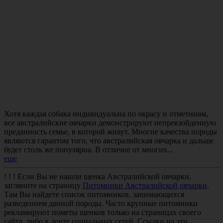
Хотя каждая собака индивидуальна по окрасу и отметинам,
все австралийские овчарки демонстрируют непревзойденную
преданность семье, в которой живут. Многие качества породы
являются гарантом того, что австралийская овчарка и дальше
будет столь же популярна. В отличие от многих...
еще
! ! !
Если Вы не нашли щенка
Австралийской овчарки
,
загляните на страницу
Питомники Австралийской овчарки
.
Там Вы найдете список питомников, занимающихся
разведением данной породы. Часто крупные питомники
рекламируют пометы щенков только на страницах своего
сайта, либо в ленте социальных сетей. Ссылки на эти