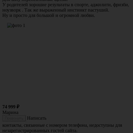
У родителей хорошие результаты в спорте, аджилити, фризби, 
ноузворк . Так же выраженный инстинкт пастуший.

Ну и просто для большой и огромной любви.
74 999
₽
Марина
Написать
Позвонить
контакты, связанные с номером телефона, недоступны для
незарегистрированных гостей сайта.