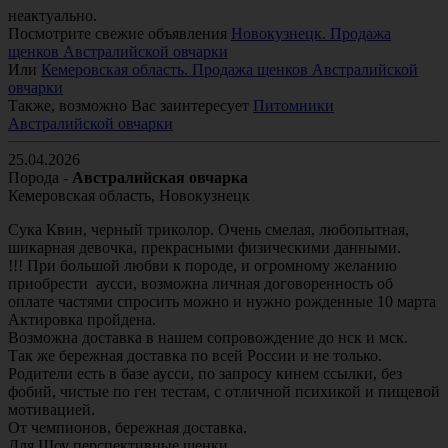
неактуально.
Посмотрите свежие объявления
Новокузнецк.
Продажа
щенков Австралийской овчарки
Или
Кемеровская область.
Продажа щенков Австралийской
овчарки
Также, возможно Вас заинтересует
Питомники
Австралийской овчарки
25.04.2026
Порода -
Австралийская овчарка
Кемеровская область, Новокузнецк
Сука Квин, черный триколор. Очень смелая, любопытная, 
шикарная девочка, прекрасными физическими данными.

!!! При большой любви к породе, и огромному желанию 
приобрести  аусси, возможна личная договоренность об 
оплате частями спросить можно и нужно рожденные 10 марта 

Актировка пройдена.

Возможна доставка в нашем сопровождение до нск и мск.

Так же бережная доставка по всей России и не только.

Родители есть в базе аусси, по запросу кинем ссылки, без 
фобий, чистые по ген тестам, с отличной психикой и пищевой 
мотивацией. 

От чемпионов, бережная доставка.

Для Шоу перспективные щенки
