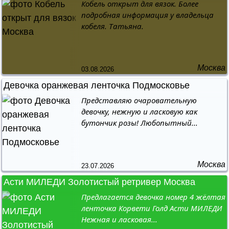
Кобель открыт для вязок. Более
подробная информация у владельца
кобеля. Татьяна.
Москва
03.08.2026
Девочка оранжевая ленточка Подмосковье
цена не указана
Представляю очаровательную
девочку, нежную и ласковую как
бутончик розы! Любопытный...
Москва
23.07.2026
Асти МИЛЕДИ Золотистый ретривер Москва
цена не указана
Предлагается девочка номер 4 жёлтая
ленточка Корвети Голд Асти МИЛЕДИ
Нежная и ласковая...