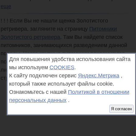
еще
! ! !
Если Вы не нашли щенка
Золотистого
ретривера
, загляните на страницу
Питомники
Золотистого ретривера
. Там Вы найдете список
питомников, занимающихся разведением данной
породы. Часто крупные питомники рекламируют
Для повышения удобства использования сайта
пометы щенков только на страницах своего сайта,
мы используем
COOKIES
.
либо в ленте социальных сетей. Ссылки на эти
К сайту подключен сервис
Яндекс.Метрика
,
страницы Вы найдете в вышеуказанном каталоге.
который также использует файлы cookie.
Ознакомьтесь с нашей
Политикой в отношении
персональных данных
.
Я согласен