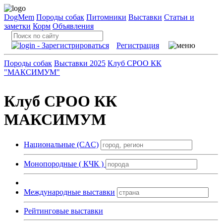
DogMem
Породы собак
Питомники
Выставки
Статьи и
заметки
Корм
Объявления
Регистрация
Породы собак
Выставки 2025
Клуб СРОО КК
"МАКСИМУМ"
Клуб СРОО КК
МАКСИМУМ
Национальные (CAC)
Монопородные ( КЧК )
Международные выставки
Рейтинговые выставки