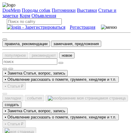
DogMem
Породы собак
Питомники
Выставки
Статьи и
заметки
Корм
Объявления
Регистрация
правила, рекомендации
замечания, предложения
популярное
рекомендуют
новое
• Заметка
Статья, вопрос, запись
• Объявление
рассказать о помете, груминге, хендлере и т.п.
• Статья ₽
закладки
события
моя страница
создать
• Заметка
Статья, вопрос, запись
• Объявление
рассказать о помете, груминге, хендлере и т.п.
• Статья ₽
моя страница