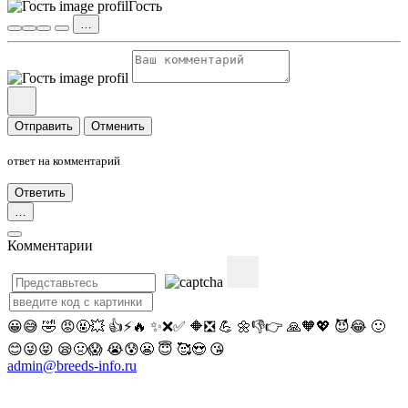
Гость
…
Отправить
Отменить
ответ на
комментарий
Ответить
…
Комментарии
😀
😅
🤣
😡
🤬
💥
👍
⚡
🔥
✨
❌
✅
🔶
❎
💪
🌼
👎
👉
🙏
🧡
💖
😈
😂
🙂
😊
😜
😝
😪
🤢
😱
😭
😰
😬
😇
🥰
😍
😘
admin@breeds-info.ru